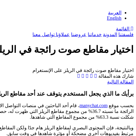
Jump to navigation
العربية
English
القائمة
فلسفتنا
المدونة
خدماتنا
عروضنا
عملاؤنا
تواصل معنا‎
اختيار مقاطع صوت رائجة في الريل
اختيار مقاطع صوت رائجة في الريلز على الإنستغرام
شارك هذه المقالة
المقالة التالية
برأيك ما الذي يجعل المستخدم يتوقف عند أحد مقاطع الريل
بحسب موقع
manychat.com
، قام أحد الباحثين في منصات التواصل ال
الرائجة ما نسبته 36.7% من مجموع مقاطع الريلز التي ظهرت له، حصدت على
شكلت نسبة 63.3% من مجموع المقاطع التي شاهدها.
وبالنتيجة، فإن المحتوى البصري لمقاطع الريلز هام جدًا ولكن المقا
مرتبط بفيديوهات أخرى مضحكة أو مؤثرة شاهدها في وقت سابق.