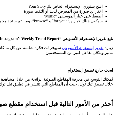
افتح ستوري الإنستغرام الخاص بك Your Story
اختر أي صورة من المعرض لديك أو التقط صورة
اضغط على خيار الموسيقى "Music"
سيكون هناك خيارين: “for you” و “browse”، ومن ثم ستجد مجموعة كبيرة من المقاطع الصوتية للاختيار منها
تابع تقرير الإنستغرام الأسبوعي
“Instagram’s Weekly Trend Report”
زيارة
تقرير إنستغرام الأسبوعي
سيوفر لك فكرة شاملة عن كل ما كان ر
مميز ويلاقي تفاعل كبير من المستخدمين.
ابحث خارج تطبيق إنستغرام
يُمكنك التوسع في معرفة المقاطع الصوتية الرائجة من خلال مشاهدة 
خلال تطبيق تيك توك، حيث أن المقاطع التي تنتشر في تطبيق تيك توك ت
أحذر من الأمور التالية قبل استخدام مقطع صو