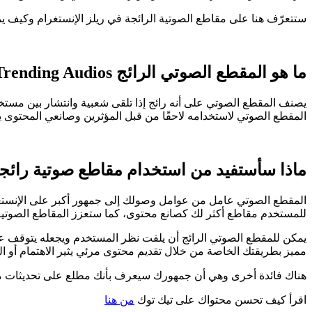
ستتعرّف هنا على مقاطع الصوتية الرائجة في ريلز الإنستغرام وكيف يم
ما هو المقطع الصوتي الرائج
Trending Audios
يصنف المقطع الصوتي على أنه رائج إذا تلقى شعبية وانتشار بين مست
المقطع الصوتي لاستخدامه لاحقًا من قبل المؤثرين وصانعي المحتوى ي
ماذا سأستفيد من استخدام مقاطع صوتية رائجة
المقطع الصوتي عامل من عوامل وصولك إلى جمهور أكبر على الإنستغر
للمستخدم مقاطع أكثر لك كصانع محتوى، كما ستعزز المقاطع الصوتية 
يمكن للمقطع الصوتي الرائج أن يلفت نظر المستخدم ويجعله يتوقف ع
مميز بطريقتك الخاصة من خلال تقديم محتوى مرئي يثير الاهتمام أو ا
هناك فائدة أخرى وهي أن جمهورك سيعرف بأنك مطلع على تحديثات منصات التواصل الاجتماعي وأحدث الـ Trends، مما يجعله أكثر اه
اقرأ كيف تحسن محتواك على تيك توك
من هنا